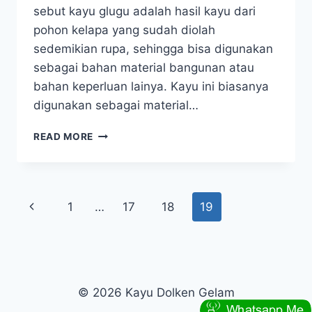
sebut kayu glugu adalah hasil kayu dari
pohon kelapa yang sudah diolah
sedemikian rupa, sehingga bisa digunakan
sebagai bahan material bangunan atau
bahan keperluan lainya. Kayu ini biasanya
digunakan sebagai material…
JUAL
READ MORE
KAYU
GLUGU
BULELENG
BALI
Page
Previous
1
…
17
18
19
navigation
Page
© 2026 Kayu Dolken Gelam