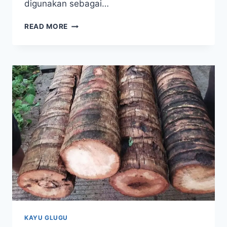
digunakan sebagai…
JUAL
READ MORE
KAYU
GLUGU
DENPASAR
BALI
KAYU GLUGU