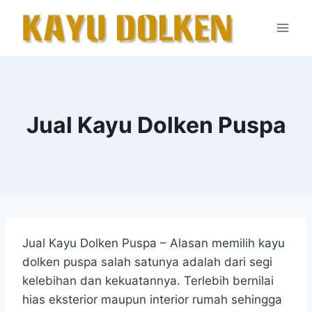
Skip
to
content
Jual Kayu Dolken Puspa
Jual Kayu Dolken Puspa – Alasan memilih kayu
dolken puspa salah satunya adalah dari segi
kelebihan dan kekuatannya. Terlebih bernilai
hias eksterior maupun interior rumah sehingga