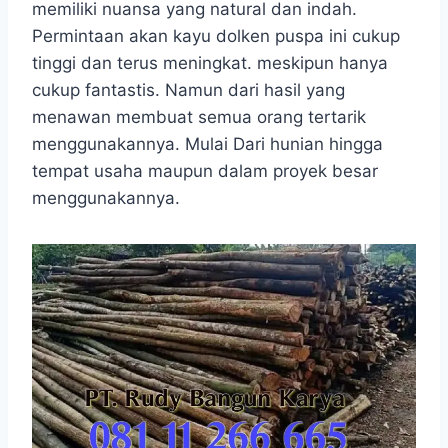
memiliki nuansa yang natural dan indah.
Permintaan akan kayu dolken puspa ini cukup
tinggi dan terus meningkat. meskipun hanya
cukup fantastis. Namun dari hasil yang
menawan membuat semua orang tertarik
menggunakannya. Mulai Dari hunian hingga
tempat usaha maupun dalam proyek besar
menggunakannya.