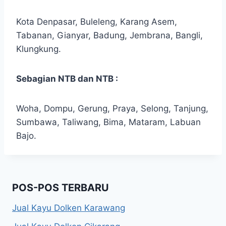
Kota Denpasar, Buleleng, Karang Asem,
Tabanan, Gianyar, Badung, Jembrana, Bangli,
Klungkung.
Sebagian NTB dan NTB :
Woha, Dompu, Gerung, Praya, Selong, Tanjung,
Sumbawa, Taliwang, Bima, Mataram, Labuan
Bajo.
POS-POS TERBARU
Jual Kayu Dolken Karawang