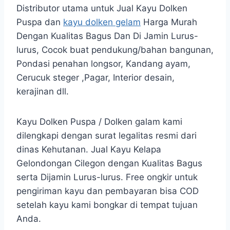
Distributor utama untuk Jual Kayu Dolken
Puspa dan
kayu dolken gelam
Harga Murah
Dengan Kualitas Bagus Dan Di Jamin Lurus-
lurus, Cocok buat pendukung/bahan bangunan,
Pondasi penahan longsor, Kandang ayam,
Cerucuk steger ,Pagar, Interior desain,
kerajinan dll.
Kayu Dolken Puspa / Dolken galam kami
dilengkapi dengan surat legalitas resmi dari
dinas Kehutanan. Jual Kayu Kelapa
Gelondongan Cilegon dengan Kualitas Bagus
serta Dijamin Lurus-lurus. Free ongkir untuk
pengiriman kayu dan pembayaran bisa COD
setelah kayu kami bongkar di tempat tujuan
Anda.