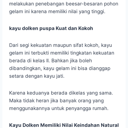
melakukan penebangan beesar-besaran pohon
gelam ini karena memiliki nilai yang tinggi.
kayu dolken puspa Kuat dan Kokoh
Dari segi kekuatan maupun sifat kokoh, kayu
gelam ini terbukti memiliki tingkatan kekuatan
berada di kelas II. Bahkan jika boleh
dibandingkan, kayu gelam ini bisa dianggap
setara dengan kayu jati.
Karena keduanya berada dikelas yang sama.
Maka tidak heran jika banyak orang yang
menggunakannya untuk penyangga rumah.
Kayu Dolken Memiliki Nilai Keindahan Natural