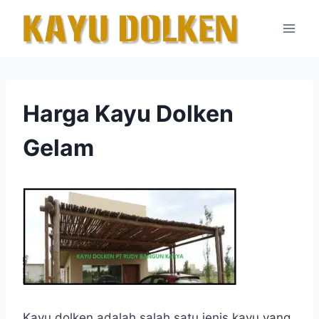
Skip
to
content
Harga Kayu Dolken
Gelam
Kayu dolken adalah salah satu jenis kayu yang