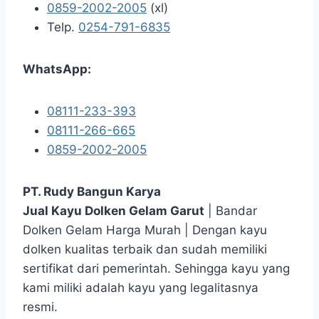
0859-2002-2005
(xl)
Telp.
0254-791-6835
WhatsApp:
08111-233-393
08111-266-665
0859-2002-2005
PT. Rudy Bangun Karya
Jual Kayu Dolken Gelam Garut
| Bandar
Dolken Gelam Harga Murah | Dengan kayu
dolken kualitas terbaik dan sudah memiliki
sertifikat dari pemerintah. Sehingga kayu yang
kami miliki adalah kayu yang legalitasnya
resmi.