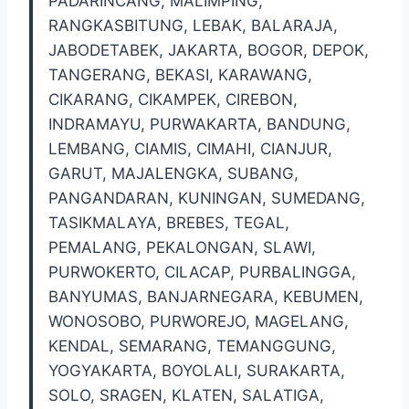
PADARINCANG, MALIMPING,
RANGKASBITUNG, LEBAK, BALARAJA,
JABODETABEK, JAKARTA, BOGOR, DEPOK,
TANGERANG, BEKASI, KARAWANG,
CIKARANG, CIKAMPEK, CIREBON,
INDRAMAYU, PURWAKARTA, BANDUNG,
LEMBANG, CIAMIS, CIMAHI, CIANJUR,
GARUT, MAJALENGKA, SUBANG,
PANGANDARAN, KUNINGAN, SUMEDANG,
TASIKMALAYA, BREBES, TEGAL,
PEMALANG, PEKALONGAN, SLAWI,
PURWOKERTO, CILACAP, PURBALINGGA,
BANYUMAS, BANJARNEGARA, KEBUMEN,
WONOSOBO, PURWOREJO, MAGELANG,
KENDAL, SEMARANG, TEMANGGUNG,
YOGYAKARTA, BOYOLALI, SURAKARTA,
SOLO, SRAGEN, KLATEN, SALATIGA,