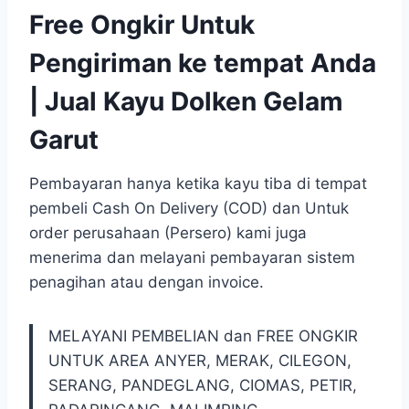
Free Ongkir Untuk
Pengiriman ke tempat Anda
| Jual Kayu Dolken Gelam
Garut
Pembayaran hanya ketika kayu tiba di tempat
pembeli Cash On Delivery (COD) dan Untuk
order perusahaan (Persero) kami juga
menerima dan melayani pembayaran sistem
penagihan atau dengan invoice.
MELAYANI PEMBELIAN dan FREE ONGKIR
UNTUK AREA ANYER, MERAK, CILEGON,
SERANG, PANDEGLANG, CIOMAS, PETIR,