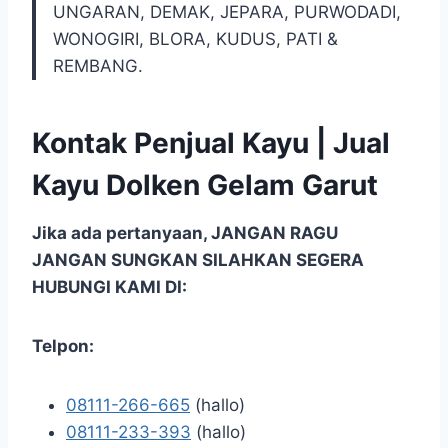
UNGARAN, DEMAK, JEPARA, PURWODADI,
WONOGIRI, BLORA, KUDUS, PATI &
REMBANG.
Kontak Penjual Kayu | Jual
Kayu Dolken Gelam Garut
Jika ada pertanyaan, JANGAN RAGU
JANGAN SUNGKAN SILAHKAN SEGERA
HUBUNGI KAMI DI:
Telpon:
08111-266-665
(hallo)
08111-233-393
(hallo)