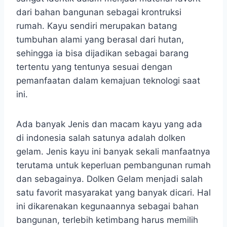
dari bahan bangunan sebagai krontruksi
rumah. Kayu sendiri merupakan batang
tumbuhan alami yang berasal dari hutan,
sehingga ia bisa dijadikan sebagai barang
tertentu yang tentunya sesuai dengan
pemanfaatan dalam kemajuan teknologi saat
ini.
Ada banyak Jenis dan macam kayu yang ada
di indonesia salah satunya adalah dolken
gelam. Jenis kayu ini banyak sekali manfaatnya
terutama untuk keperluan pembangunan rumah
dan sebagainya. Dolken Gelam menjadi salah
satu favorit masyarakat yang banyak dicari. Hal
ini dikarenakan kegunaannya sebagai bahan
bangunan, terlebih ketimbang harus memilih