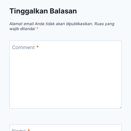
Tinggalkan Balasan
Alamat email Anda tidak akan dipublikasikan.
Ruas yang
wajib ditandai
*
Comment
*
Name
*