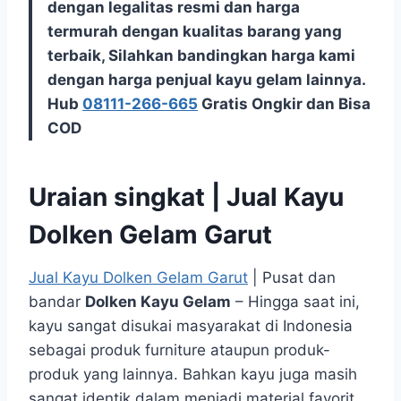
dengan legalitas resmi dan harga
termurah dengan kualitas barang yang
terbaik, Silahkan bandingkan harga kami
dengan harga penjual kayu gelam lainnya.
Hub
08111-266-665
Gratis Ongkir dan Bisa
COD
Uraian singkat | Jual Kayu
Dolken Gelam Garut
Jual Kayu Dolken Gelam Garut
| Pusat dan
bandar
Dolken Kayu Gelam
– Hingga saat ini,
kayu sangat disukai masyarakat di Indonesia
sebagai produk furniture ataupun produk-
produk yang lainnya. Bahkan kayu juga masih
sangat identik dalam menjadi material favorit