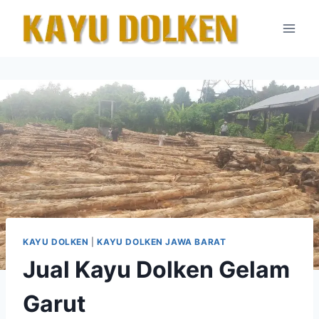
Skip
to
content
KAYU DOLKEN
|
KAYU DOLKEN JAWA BARAT
Jual Kayu Dolken Gelam
Garut