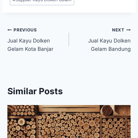
Navigasi
PREVIOUS
NEXT
Jual Kayu Dolken
Jual Kayu Dolken
pos
Gelam Kota Banjar
Gelam Bandung
Similar Posts