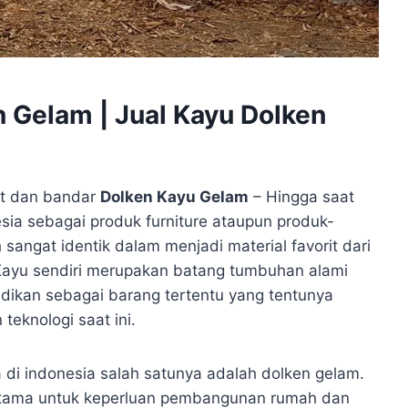
n Gelam | Jual Kayu Dolken
t dan bandar
Dolken Kayu Gelam
– Hingga saat
esia sebagai produk furniture ataupun produk-
sangat identik dalam menjadi material favorit dari
Kayu sendiri merupakan batang tumbuhan alami
jadikan sebagai barang tertentu yang tentunya
eknologi saat ini.
di indonesia salah satunya adalah dolken gelam.
erutama untuk keperluan pembangunan rumah dan