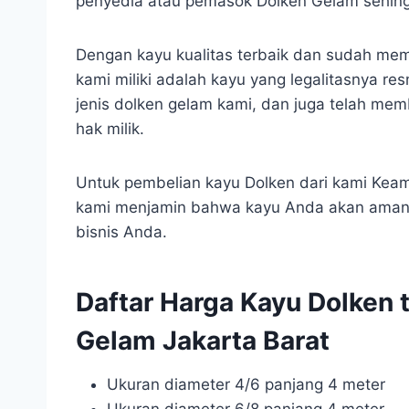
penyedia atau pemasok Dolken Gelam sehingga
Dengan kayu kualitas terbaik dan sudah memil
kami miliki adalah kayu yang legalitasnya re
jenis dolken gelam kami, dan juga telah memb
hak milik.
Untuk pembelian kayu Dolken dari kami Keam
kami menjamin bahwa kayu Anda akan aman t
bisnis Anda.
Daftar Harga Kayu Dolken t
Gelam Jakarta Barat
Ukuran diameter 4/6 panjang 4 meter