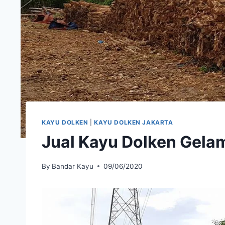
KAYU DOLKEN
|
KAYU DOLKEN JAKARTA
Jual Kayu Dolken Gelam
By
Bandar Kayu
09/06/2020