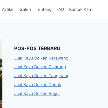
Artikel
Galeri
Tentang
FAQ
Kontak Kami
POS-POS TERBARU
Jual Kayu Dolken Karawang
Jual Kayu Dolken Cikarang
Jual Kayu Dolken Tangerang
Jual Kayu Dolken Depok
Jual Kayu Dolken Bogor