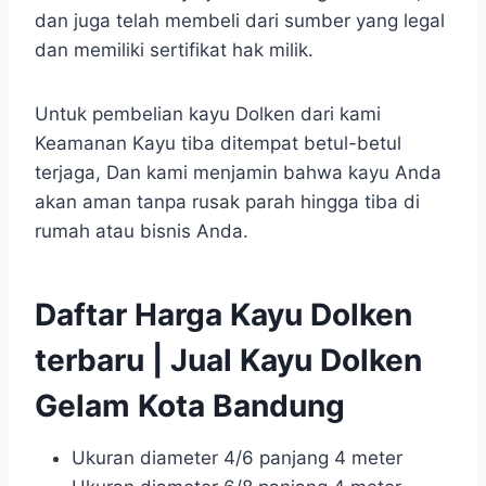
dan juga telah membeli dari sumber yang legal
dan memiliki sertifikat hak milik.
Untuk pembelian kayu Dolken dari kami
Keamanan Kayu tiba ditempat betul-betul
terjaga, Dan kami menjamin bahwa kayu Anda
akan aman tanpa rusak parah hingga tiba di
rumah atau bisnis Anda.
Daftar Harga Kayu Dolken
terbaru | Jual Kayu Dolken
Gelam Kota Bandung
Ukuran diameter 4/6 panjang 4 meter