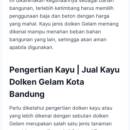
ini dikarenakan kegunaannya sebagai bahan
bangunan, terlebih ketimbang harus memilih
penggunaan baja dan beton dengan harga
yang mahal. Kayu jenis dolken Gelam memang
dikenal mampu menahan beban bahan
bangunan yang lain, sehingga akan aman
apabila digunakan.
Pengertian Kayu | Jual Kayu
Dolken Gelam Kota
Bandung
Perlu diketahui pengertian dolken kayu atau
yang lebih dikenal dengan sebutan dolken
Gelam merupakan salah satu jenis tanaman