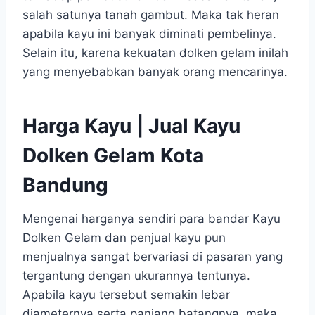
salah satunya tanah gambut. Maka tak heran
apabila kayu ini banyak diminati pembelinya.
Selain itu, karena kekuatan dolken gelam inilah
yang menyebabkan banyak orang mencarinya.
Harga Kayu | Jual Kayu
Dolken Gelam Kota
Bandung
Mengenai harganya sendiri para bandar Kayu
Dolken Gelam dan penjual kayu pun
menjualnya sangat bervariasi di pasaran yang
tergantung dengan ukurannya tentunya.
Apabila kayu tersebut semakin lebar
diameternya serta panjang batangnya, maka