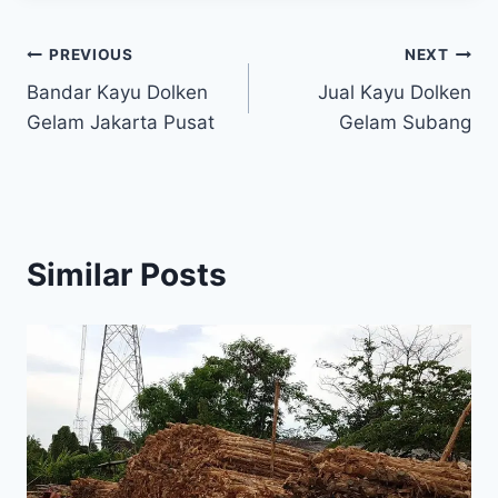
Navigasi
PREVIOUS
NEXT
Bandar Kayu Dolken
Jual Kayu Dolken
pos
Gelam Jakarta Pusat
Gelam Subang
Similar Posts