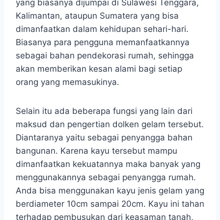
yang biasanya dijumpai di Sulawesi Tenggara,
Kalimantan, ataupun Sumatera yang bisa
dimanfaatkan dalam kehidupan sehari-hari.
Biasanya para pengguna memanfaatkannya
sebagai bahan pendekorasi rumah, sehingga
akan memberikan kesan alami bagi setiap
orang yang memasukinya.
Selain itu ada beberapa fungsi yang lain dari
maksud dan pengertian dolken gelam tersebut.
Diantaranya yaitu sebagai penyangga bahan
bangunan. Karena kayu tersebut mampu
dimanfaatkan kekuatannya maka banyak yang
menggunakannya sebagai penyangga rumah.
Anda bisa menggunakan kayu jenis gelam yang
berdiameter 10cm sampai 20cm. Kayu ini tahan
terhadap pembusukan dari keasaman tanah,