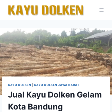
Skip
to
content
KAYU DOLKEN
|
KAYU DOLKEN JAWA BARAT
Jual Kayu Dolken Gelam
Kota Bandung