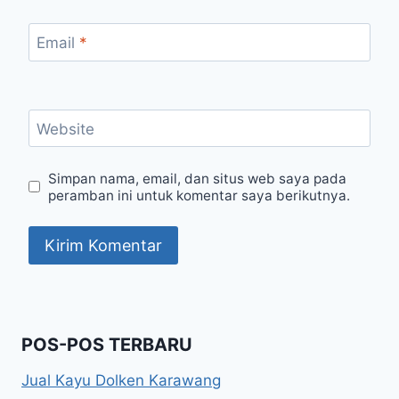
Email
*
Website
Simpan nama, email, dan situs web saya pada
peramban ini untuk komentar saya berikutnya.
POS-POS TERBARU
Jual Kayu Dolken Karawang