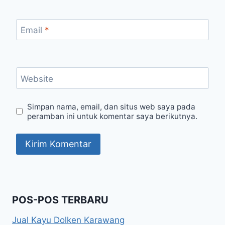
Email
*
Website
Simpan nama, email, dan situs web saya pada
peramban ini untuk komentar saya berikutnya.
POS-POS TERBARU
Jual Kayu Dolken Karawang