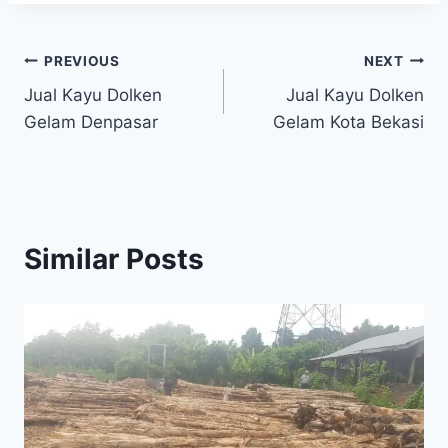
Navigasi
PREVIOUS
NEXT
Jual Kayu Dolken
Jual Kayu Dolken
pos
Gelam Denpasar
Gelam Kota Bekasi
Similar Posts