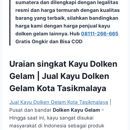
sumatera dan dilengkapi dengan legalitas
resmi dan harga termurah dengan kualitas
barang yang terbaik, silahkan bandingkan
harga kami dengan harga penjual kayu
dolken gelam lainnya. Hub
08111-266-665
Gratis Ongkir dan Bisa COD
Uraian singkat Kayu Dolken
Gelam | Jual Kayu Dolken
Gelam Kota Tasikmalaya
Jual Kayu Dolken Gelam Kota Tasikmalaya
|
Pusat dan bandar
Dolken Kayu Gelam
–
Hingga saat ini, kayu sangat disukai
masyarakat di Indonesia sebagai produk