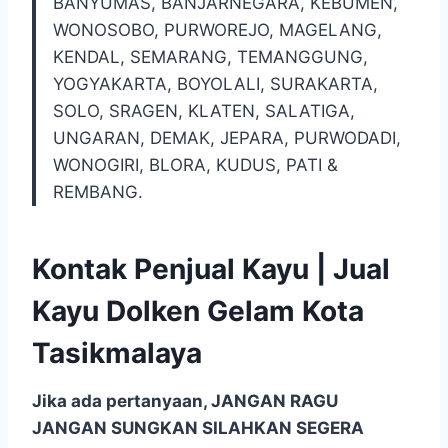
BANYUMAS, BANJARNEGARA, KEBUMEN,
WONOSOBO, PURWOREJO, MAGELANG,
KENDAL, SEMARANG, TEMANGGUNG,
YOGYAKARTA, BOYOLALI, SURAKARTA,
SOLO, SRAGEN, KLATEN, SALATIGA,
UNGARAN, DEMAK, JEPARA, PURWODADI,
WONOGIRI, BLORA, KUDUS, PATI &
REMBANG.
Kontak Penjual Kayu | Jual
Kayu Dolken Gelam Kota
Tasikmalaya
Jika ada pertanyaan, JANGAN RAGU
JANGAN SUNGKAN SILAHKAN SEGERA