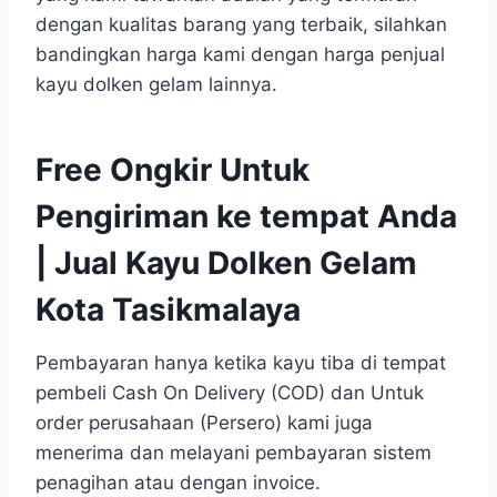
dengan kualitas barang yang terbaik, silahkan
bandingkan harga kami dengan harga penjual
kayu dolken gelam lainnya.
Free Ongkir Untuk
Pengiriman ke tempat Anda
| Jual Kayu Dolken Gelam
Kota Tasikmalaya
Pembayaran hanya ketika kayu tiba di tempat
pembeli Cash On Delivery (COD) dan Untuk
order perusahaan (Persero) kami juga
menerima dan melayani pembayaran sistem
penagihan atau dengan invoice.