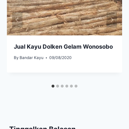
Jual Kayu Dolken Gelam Wonosobo
By
Bandar Kayu
09/08/2020