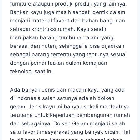
furniture ataupun produk-produk yang lainnya.
Bahkan kayu juga masih sangat identik dalam
menjadi material favorit dari bahan bangunan
sebagai krontruksi rumah. Kayu sendiri
merupakan batang tumbuhan alami yang
berasal dari hutan, sehingga ia bisa dijadikan
sebagai barang tertentu yang tentunya sesuai
dengan pemanfaatan dalam kemajuan
teknologi saat ini.
Ada banyak Jenis dan macam kayu yang ada
di indonesia salah satunya adalah dolken
gelam. Jenis kayu ini banyak sekali manfaatnya
terutama untuk keperluan pembangunan rumah
dan sebagainya. Dolken Gelam menjadi salah
satu favorit masyarakat yang banyak dicari. Hal