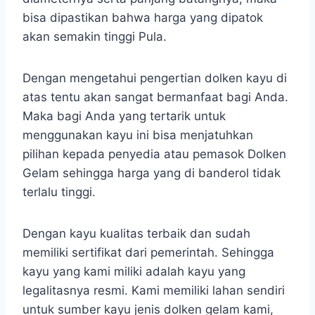
bisa dipastikan bahwa harga yang dipatok
akan semakin tinggi Pula.
Dengan mengetahui pengertian dolken kayu di
atas tentu akan sangat bermanfaat bagi Anda.
Maka bagi Anda yang tertarik untuk
menggunakan kayu ini bisa menjatuhkan
pilihan kepada penyedia atau pemasok Dolken
Gelam sehingga harga yang di banderol tidak
terlalu tinggi.
Dengan kayu kualitas terbaik dan sudah
memiliki sertifikat dari pemerintah. Sehingga
kayu yang kami miliki adalah kayu yang
legalitasnya resmi. Kami memiliki lahan sendiri
untuk sumber kayu jenis dolken gelam kami,