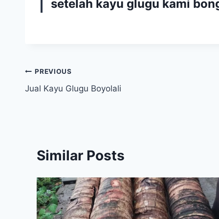
setelah kayu glugu kami bong
Navigasi
PREVIOUS
Jual Kayu Glugu Boyolali
pos
Similar Posts