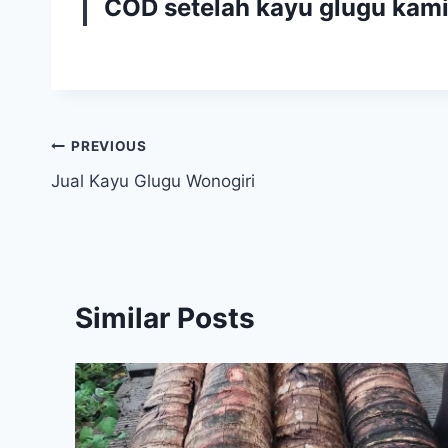
COD setelah kayu glugu kami
Navigasi
PREVIOUS
Jual Kayu Glugu Wonogiri
pos
Similar Posts