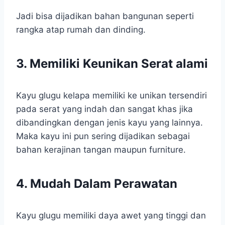
Jadi bisa dijadikan bahan bangunan seperti
rangka atap rumah dan dinding.
3. Memiliki Keunikan Serat alami
Kayu glugu kelapa memiliki ke unikan tersendiri
pada serat yang indah dan sangat khas jika
dibandingkan dengan jenis kayu yang lainnya.
Maka kayu ini pun sering dijadikan sebagai
bahan kerajinan tangan maupun furniture.
4. Mudah Dalam Perawatan
Kayu glugu memiliki daya awet yang tinggi dan