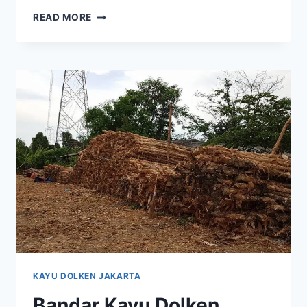
JUAL
READ MORE
KAYU
DOLKEN
GELAM
KEPULAUAN
SERIBU
KAYU DOLKEN JAKARTA
Bandar Kayu Dolken