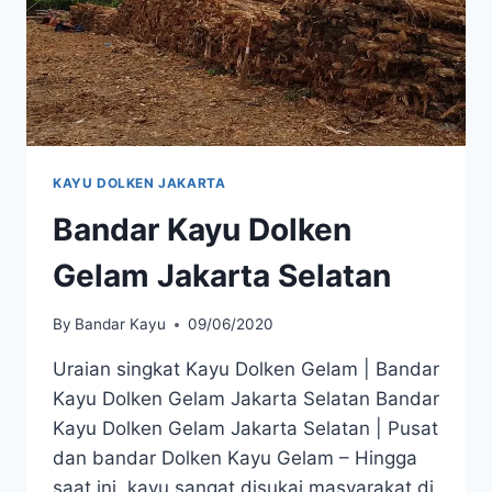
KAYU DOLKEN JAKARTA
Bandar Kayu Dolken
Gelam Jakarta Selatan
By
Bandar Kayu
09/06/2020
Uraian singkat Kayu Dolken Gelam | Bandar
Kayu Dolken Gelam Jakarta Selatan Bandar
Kayu Dolken Gelam Jakarta Selatan | Pusat
dan bandar Dolken Kayu Gelam – Hingga
saat ini, kayu sangat disukai masyarakat di