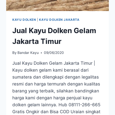
KAYU DOLKEN
|
KAYU DOLKEN JAKARTA
Jual Kayu Dolken Gelam
Jakarta Timur
By
Bandar Kayu
09/06/2020
Jual Kayu Dolken Gelam Jakarta Timur |
Kayu dolken gelam kami berasal dari
sumatera dan dilengkapi dengan legalitas
resmi dan harga termurah dengan kualitas
barang yang terbaik, silahkan bandingkan
harga kami dengan harga penjual kayu
dolken gelam lainnya. Hub 08111-266-665
Gratis Ongkir dan Bisa COD Uraian singkat