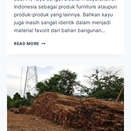
Indonesia sebagai produk furniture ataupun
produk-produk yang lainnya. Bahkan kayu
juga masih sangat identik dalam menjadi
material favorit dari bahan bangunan…
BANDAR
READ MORE
KAYU
DOLKEN
GELAM
JAKARTA
SELATAN