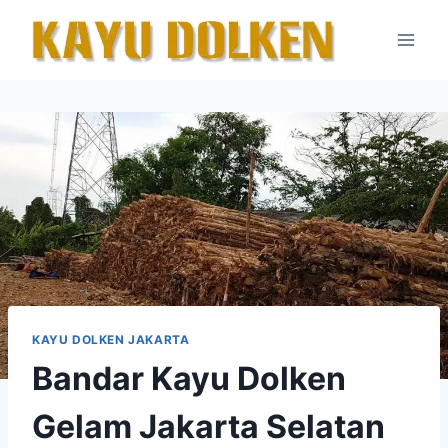
Skip
to
content
KAYU DOLKEN JAKARTA
Bandar Kayu Dolken
Gelam Jakarta Selatan