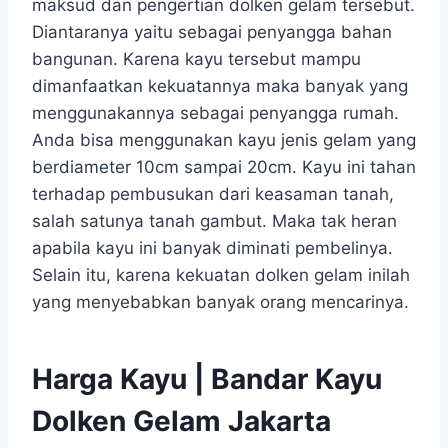
maksud dan pengertian dolken gelam tersebut.
Diantaranya yaitu sebagai penyangga bahan
bangunan. Karena kayu tersebut mampu
dimanfaatkan kekuatannya maka banyak yang
menggunakannya sebagai penyangga rumah.
Anda bisa menggunakan kayu jenis gelam yang
berdiameter 10cm sampai 20cm. Kayu ini tahan
terhadap pembusukan dari keasaman tanah,
salah satunya tanah gambut. Maka tak heran
apabila kayu ini banyak diminati pembelinya.
Selain itu, karena kekuatan dolken gelam inilah
yang menyebabkan banyak orang mencarinya.
Harga Kayu | Bandar Kayu
Dolken Gelam Jakarta