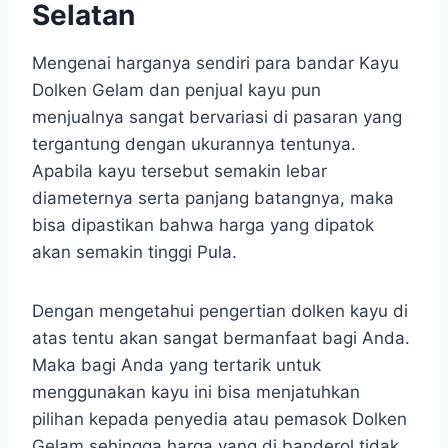
Selatan
Mengenai harganya sendiri para bandar Kayu
Dolken Gelam dan penjual kayu pun
menjualnya sangat bervariasi di pasaran yang
tergantung dengan ukurannya tentunya.
Apabila kayu tersebut semakin lebar
diameternya serta panjang batangnya, maka
bisa dipastikan bahwa harga yang dipatok
akan semakin tinggi Pula.
Dengan mengetahui pengertian dolken kayu di
atas tentu akan sangat bermanfaat bagi Anda.
Maka bagi Anda yang tertarik untuk
menggunakan kayu ini bisa menjatuhkan
pilihan kepada penyedia atau pemasok Dolken
Gelam sehingga harga yang di banderol tidak