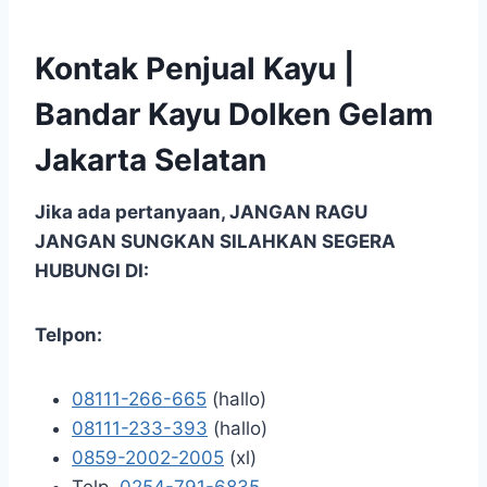
Kontak Penjual Kayu |
Bandar Kayu Dolken Gelam
Jakarta Selatan
Jika ada pertanyaan, JANGAN RAGU
JANGAN SUNGKAN SILAHKAN SEGERA
HUBUNGI DI:
Telpon:
08111-266-665
(hallo)
08111-233-393
(hallo)
0859-2002-2005
(xl)