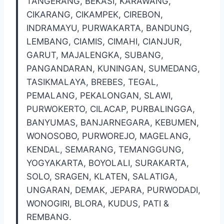
TANGERANG, BEKASI, KARAWANG,
CIKARANG, CIKAMPEK, CIREBON,
INDRAMAYU, PURWAKARTA, BANDUNG,
LEMBANG, CIAMIS, CIMAHI, CIANJUR,
GARUT, MAJALENGKA, SUBANG,
PANGANDARAN, KUNINGAN, SUMEDANG,
TASIKMALAYA, BREBES, TEGAL,
PEMALANG, PEKALONGAN, SLAWI,
PURWOKERTO, CILACAP, PURBALINGGA,
BANYUMAS, BANJARNEGARA, KEBUMEN,
WONOSOBO, PURWOREJO, MAGELANG,
KENDAL, SEMARANG, TEMANGGUNG,
YOGYAKARTA, BOYOLALI, SURAKARTA,
SOLO, SRAGEN, KLATEN, SALATIGA,
UNGARAN, DEMAK, JEPARA, PURWODADI,
WONOGIRI, BLORA, KUDUS, PATI &
REMBANG.