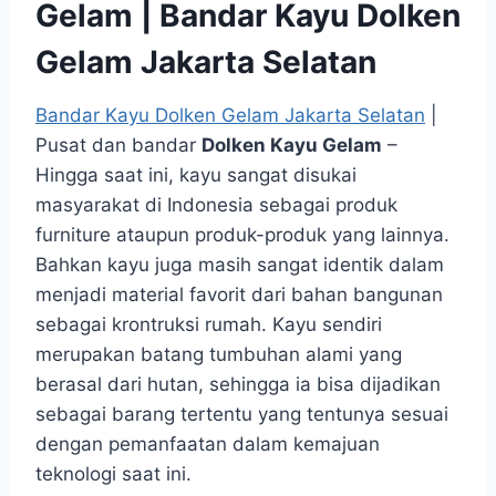
Gelam | Bandar Kayu Dolken
Gelam Jakarta Selatan
Bandar Kayu Dolken Gelam Jakarta Selatan
|
Pusat dan bandar
Dolken Kayu Gelam
–
Hingga saat ini, kayu sangat disukai
masyarakat di Indonesia sebagai produk
furniture ataupun produk-produk yang lainnya.
Bahkan kayu juga masih sangat identik dalam
menjadi material favorit dari bahan bangunan
sebagai krontruksi rumah. Kayu sendiri
merupakan batang tumbuhan alami yang
berasal dari hutan, sehingga ia bisa dijadikan
sebagai barang tertentu yang tentunya sesuai
dengan pemanfaatan dalam kemajuan
teknologi saat ini.