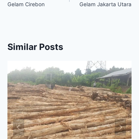
pos
Gelam Cirebon
Gelam Jakarta Utara
Similar Posts