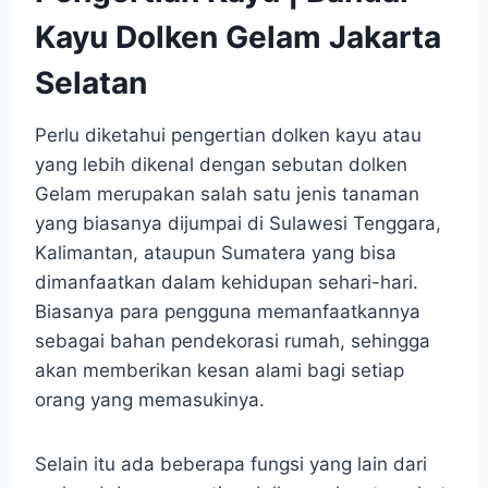
Kayu Dolken Gelam Jakarta
Selatan
Perlu diketahui pengertian dolken kayu atau
yang lebih dikenal dengan sebutan dolken
Gelam merupakan salah satu jenis tanaman
yang biasanya dijumpai di Sulawesi Tenggara,
Kalimantan, ataupun Sumatera yang bisa
dimanfaatkan dalam kehidupan sehari-hari.
Biasanya para pengguna memanfaatkannya
sebagai bahan pendekorasi rumah, sehingga
akan memberikan kesan alami bagi setiap
orang yang memasukinya.
Selain itu ada beberapa fungsi yang lain dari