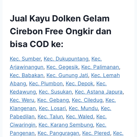
Jual Kayu Dolken Gelam
Cirebon Free Ongkir dan
bisa COD ke:
Kec. Sumber
,
Kec. Dukupuntang
,
Kec.
Arjawinangun
,
Kec. Gegesik
,
Kec. Palimanan
,
Kec. Babakan
,
Kec. Gunung Jati
,
Kec. Lemah
Abang
,
Kec. Plumbon
,
Kec. Depok
,
Kec.
Kedawung
,
Kec. Susukan
,
Kec. Astana Japura
,
Kec. Weru
,
Kec. Gebang
,
Kec. Ciledug
,
Kec.
Klangenan
,
Kec. Losari
,
Kec. Mundu
,
Kec.
Pabedilan
,
Kec. Talun
,
Kec. Waled
,
Kec.
Ciwaringin
,
Kec. Karang Sembung
,
Kec.
Pangenan
,
Kec. Panguragan
,
Kec. Plered
,
Kec.