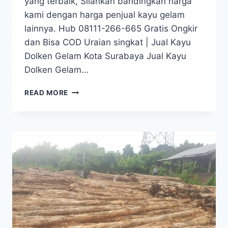
yang terbaik, Silahkan bandingkan harga
kami dengan harga penjual kayu gelam
lainnya. Hub 08111-266-665 Gratis Ongkir
dan Bisa COD Uraian singkat | Jual Kayu
Dolken Gelam Kota Surabaya Jual Kayu
Dolken Gelam…
JUAL
READ MORE
KAYU
DOLKEN
GELAM
KOTA
SURABAYA