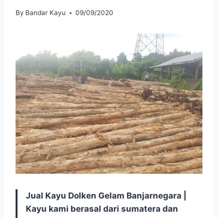
By
Bandar Kayu
09/09/2020
Jual Kayu Dolken Gelam Banjarnegara |
Kayu kami berasal dari sumatera dan