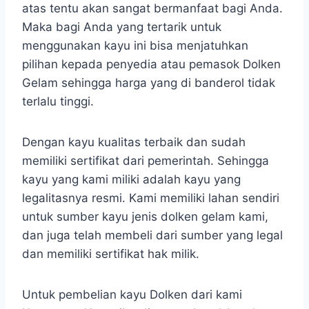
atas tentu akan sangat bermanfaat bagi Anda.
Maka bagi Anda yang tertarik untuk
menggunakan kayu ini bisa menjatuhkan
pilihan kepada penyedia atau pemasok Dolken
Gelam sehingga harga yang di banderol tidak
terlalu tinggi.
Dengan kayu kualitas terbaik dan sudah
memiliki sertifikat dari pemerintah. Sehingga
kayu yang kami miliki adalah kayu yang
legalitasnya resmi. Kami memiliki lahan sendiri
untuk sumber kayu jenis dolken gelam kami,
dan juga telah membeli dari sumber yang legal
dan memiliki sertifikat hak milik.
Untuk pembelian kayu Dolken dari kami