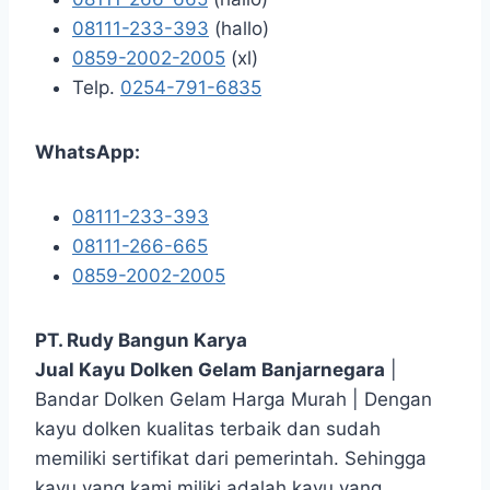
08111-233-393
(hallo)
0859-2002-2005
(xl)
Telp.
0254-791-6835
WhatsApp:
08111-233-393
08111-266-665
0859-2002-2005
PT. Rudy Bangun Karya
Jual Kayu Dolken Gelam Banjarnegara
|
Bandar Dolken Gelam Harga Murah | Dengan
kayu dolken kualitas terbaik dan sudah
memiliki sertifikat dari pemerintah. Sehingga
kayu yang kami miliki adalah kayu yang