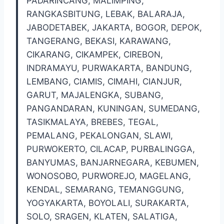
PADARINCANG, MALIMPING,
RANGKASBITUNG, LEBAK, BALARAJA,
JABODETABEK, JAKARTA, BOGOR, DEPOK,
TANGERANG, BEKASI, KARAWANG,
CIKARANG, CIKAMPEK, CIREBON,
INDRAMAYU, PURWAKARTA, BANDUNG,
LEMBANG, CIAMIS, CIMAHI, CIANJUR,
GARUT, MAJALENGKA, SUBANG,
PANGANDARAN, KUNINGAN, SUMEDANG,
TASIKMALAYA, BREBES, TEGAL,
PEMALANG, PEKALONGAN, SLAWI,
PURWOKERTO, CILACAP, PURBALINGGA,
BANYUMAS, BANJARNEGARA, KEBUMEN,
WONOSOBO, PURWOREJO, MAGELANG,
KENDAL, SEMARANG, TEMANGGUNG,
YOGYAKARTA, BOYOLALI, SURAKARTA,
SOLO, SRAGEN, KLATEN, SALATIGA,