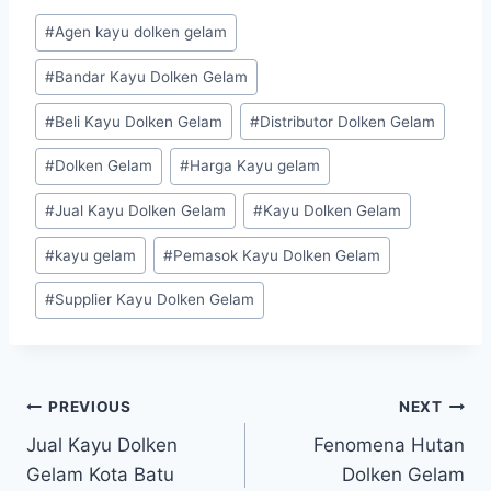
Post
#
Agen kayu dolken gelam
Tags:
#
Bandar Kayu Dolken Gelam
#
Beli Kayu Dolken Gelam
#
Distributor Dolken Gelam
#
Dolken Gelam
#
Harga Kayu gelam
#
Jual Kayu Dolken Gelam
#
Kayu Dolken Gelam
#
kayu gelam
#
Pemasok Kayu Dolken Gelam
#
Supplier Kayu Dolken Gelam
Navigasi
PREVIOUS
NEXT
Jual Kayu Dolken
Fenomena Hutan
pos
Gelam Kota Batu
Dolken Gelam