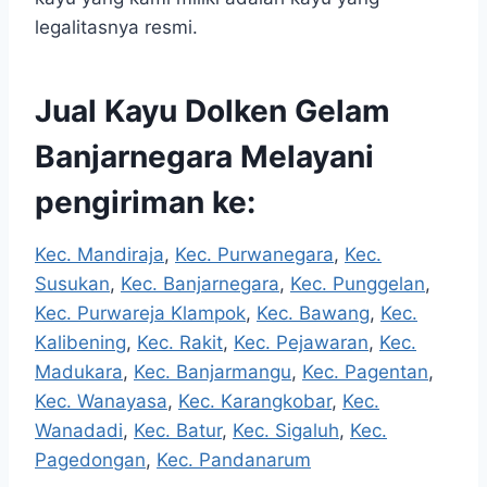
legalitasnya resmi.
Jual Kayu Dolken Gelam
Banjarnegara Melayani
pengiriman ke:
Kec. Mandiraja
,
Kec. Purwanegara
,
Kec.
Susukan
,
Kec. Banjarnegara
,
Kec. Punggelan
,
Kec. Purwareja Klampok
,
Kec. Bawang
,
Kec.
Kalibening
,
Kec. Rakit
,
Kec. Pejawaran
,
Kec.
Madukara
,
Kec. Banjarmangu
,
Kec. Pagentan
,
Kec. Wanayasa
,
Kec. Karangkobar
,
Kec.
Wanadadi
,
Kec. Batur
,
Kec. Sigaluh
,
Kec.
Pagedongan
,
Kec. Pandanarum