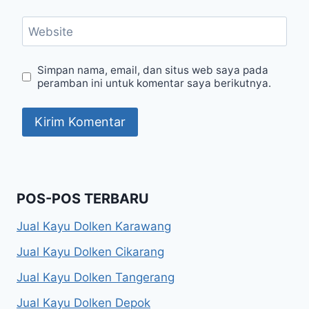
Website
Simpan nama, email, dan situs web saya pada
peramban ini untuk komentar saya berikutnya.
POS-POS TERBARU
Jual Kayu Dolken Karawang
Jual Kayu Dolken Cikarang
Jual Kayu Dolken Tangerang
Jual Kayu Dolken Depok