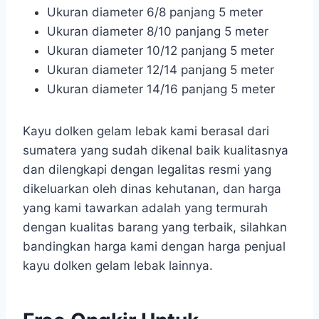
Ukuran diameter 6/8 panjang 5 meter
Ukuran diameter 8/10 panjang 5 meter
Ukuran diameter 10/12 panjang 5 meter
Ukuran diameter 12/14 panjang 5 meter
Ukuran diameter 14/16 panjang 5 meter
Kayu dolken gelam lebak kami berasal dari
sumatera yang sudah dikenal baik kualitasnya
dan dilengkapi dengan legalitas resmi yang
dikeluarkan oleh dinas kehutanan, dan harga
yang kami tawarkan adalah yang termurah
dengan kualitas barang yang terbaik, silahkan
bandingkan harga kami dengan harga penjual
kayu dolken gelam lebak lainnya.