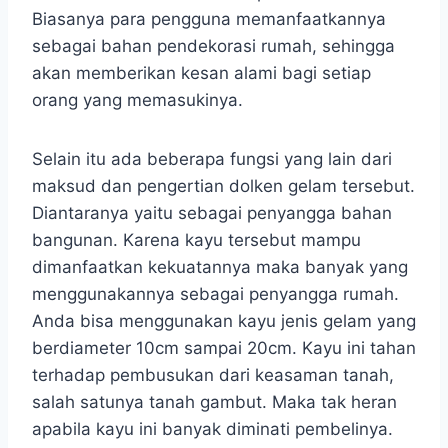
Biasanya para pengguna memanfaatkannya
sebagai bahan pendekorasi rumah, sehingga
akan memberikan kesan alami bagi setiap
orang yang memasukinya.
Selain itu ada beberapa fungsi yang lain dari
maksud dan pengertian dolken gelam tersebut.
Diantaranya yaitu sebagai penyangga bahan
bangunan. Karena kayu tersebut mampu
dimanfaatkan kekuatannya maka banyak yang
menggunakannya sebagai penyangga rumah.
Anda bisa menggunakan kayu jenis gelam yang
berdiameter 10cm sampai 20cm. Kayu ini tahan
terhadap pembusukan dari keasaman tanah,
salah satunya tanah gambut. Maka tak heran
apabila kayu ini banyak diminati pembelinya.