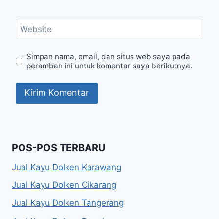
Website
Simpan nama, email, dan situs web saya pada
peramban ini untuk komentar saya berikutnya.
POS-POS TERBARU
Jual Kayu Dolken Karawang
Jual Kayu Dolken Cikarang
Jual Kayu Dolken Tangerang