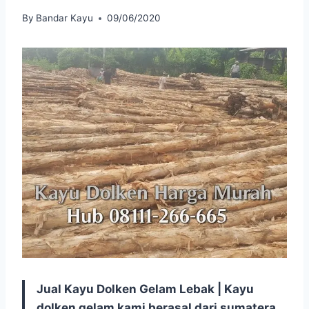
By
Bandar Kayu
09/06/2020
Jual Kayu Dolken Gelam Lebak | Kayu
dolken gelam kami berasal dari sumatera