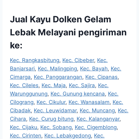
Jual Kayu Dolken Gelam
Lebak Melayani pengiriman
ke:
Kec. Rangkasbitung
,
Kec. Cibeber
,
Kec.
Banjarsari
,
Kec. Malingping
,
Kec. Bayah
,
Kec.
Cimarga
,
Kec. Panggarangan
,
Kec. Cipanas
,
Kec. Cileles
,
Kec. Maja
,
Kec. Sajira
,
Kec.
Warunggunung
,
Kec. Gunung kencana
,
Kec.
Cilograng
,
Kec. Cikulur
,
Kec. Wanasalam
,
Kec.
Cibadak
,
Kec. Leuwidamar
,
Kec. Muncang
,
Kec.
Cihara
,
Kec. Curug bitung
,
Kec. Kalanganyar
,
Kec. Cijaku
,
Kec. Sobang
,
Kec. Cigemblong
,
Kec. Cirinten
,
Kec. Lebakgedong
,
Kec.