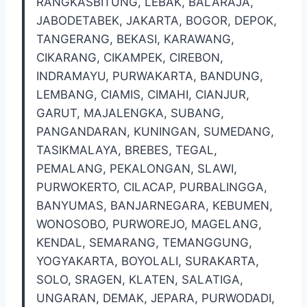
RANGKASBITUNG, LEBAK, BALARAJA,
JABODETABEK, JAKARTA, BOGOR, DEPOK,
TANGERANG, BEKASI, KARAWANG,
CIKARANG, CIKAMPEK, CIREBON,
INDRAMAYU, PURWAKARTA, BANDUNG,
LEMBANG, CIAMIS, CIMAHI, CIANJUR,
GARUT, MAJALENGKA, SUBANG,
PANGANDARAN, KUNINGAN, SUMEDANG,
TASIKMALAYA, BREBES, TEGAL,
PEMALANG, PEKALONGAN, SLAWI,
PURWOKERTO, CILACAP, PURBALINGGA,
BANYUMAS, BANJARNEGARA, KEBUMEN,
WONOSOBO, PURWOREJO, MAGELANG,
KENDAL, SEMARANG, TEMANGGUNG,
YOGYAKARTA, BOYOLALI, SURAKARTA,
SOLO, SRAGEN, KLATEN, SALATIGA,
UNGARAN, DEMAK, JEPARA, PURWODADI,