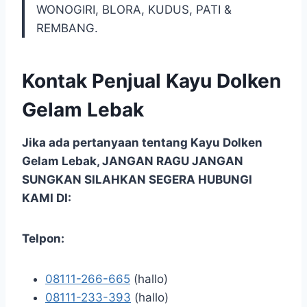
WONOGIRI, BLORA, KUDUS, PATI &
REMBANG.
Kontak Penjual Kayu Dolken
Gelam Lebak
Jika ada pertanyaan tentang Kayu Dolken
Gelam Lebak, JANGAN RAGU JANGAN
SUNGKAN SILAHKAN SEGERA HUBUNGI
KAMI DI:
Telpon:
08111-266-665
(hallo)
08111-233-393
(hallo)