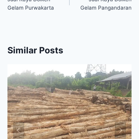
pos
Gelam Purwakarta
Gelam Pangandaran
Similar Posts