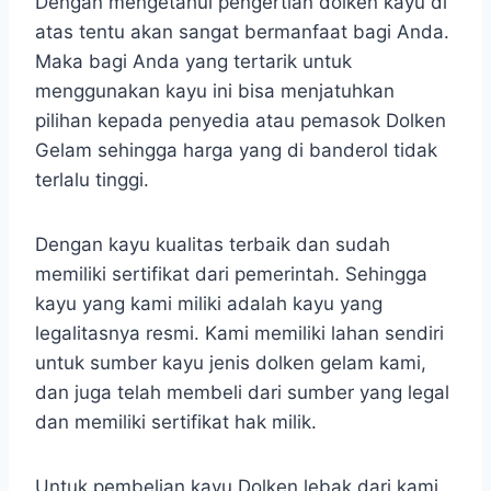
Dengan mengetahui pengertian dolken kayu di
atas tentu akan sangat bermanfaat bagi Anda.
Maka bagi Anda yang tertarik untuk
menggunakan kayu ini bisa menjatuhkan
pilihan kepada penyedia atau pemasok Dolken
Gelam sehingga harga yang di banderol tidak
terlalu tinggi.
Dengan kayu kualitas terbaik dan sudah
memiliki sertifikat dari pemerintah. Sehingga
kayu yang kami miliki adalah kayu yang
legalitasnya resmi. Kami memiliki lahan sendiri
untuk sumber kayu jenis dolken gelam kami,
dan juga telah membeli dari sumber yang legal
dan memiliki sertifikat hak milik.
Untuk pembelian kayu Dolken lebak dari kami