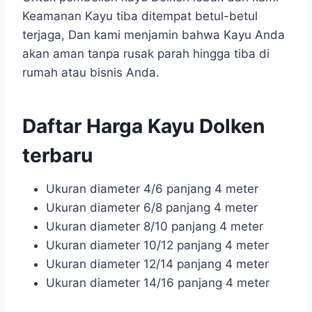
Keamanan Kayu tiba ditempat betul-betul
terjaga, Dan kami menjamin bahwa Kayu Anda
akan aman tanpa rusak parah hingga tiba di
rumah atau bisnis Anda.
Daftar Harga Kayu Dolken
terbaru
Ukuran diameter 4/6 panjang 4 meter
Ukuran diameter 6/8 panjang 4 meter
Ukuran diameter 8/10 panjang 4 meter
Ukuran diameter 10/12 panjang 4 meter
Ukuran diameter 12/14 panjang 4 meter
Ukuran diameter 14/16 panjang 4 meter