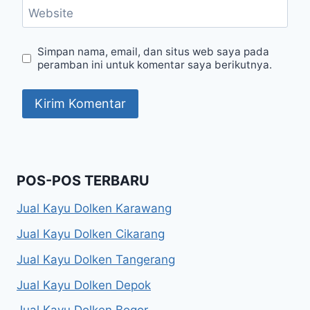
Website
Simpan nama, email, dan situs web saya pada
peramban ini untuk komentar saya berikutnya.
POS-POS TERBARU
Jual Kayu Dolken Karawang
Jual Kayu Dolken Cikarang
Jual Kayu Dolken Tangerang
Jual Kayu Dolken Depok