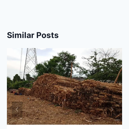
Similar Posts