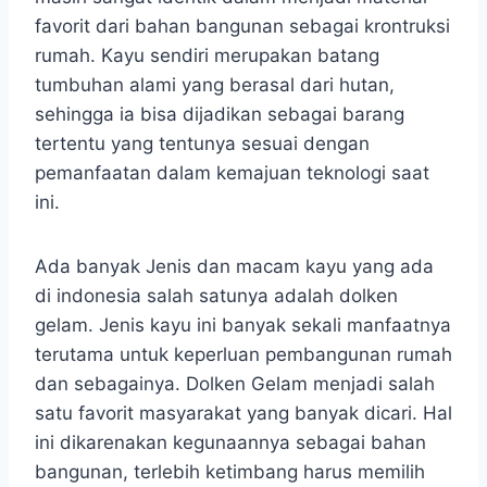
favorit dari bahan bangunan sebagai krontruksi
rumah. Kayu sendiri merupakan batang
tumbuhan alami yang berasal dari hutan,
sehingga ia bisa dijadikan sebagai barang
tertentu yang tentunya sesuai dengan
pemanfaatan dalam kemajuan teknologi saat
ini.
Ada banyak Jenis dan macam kayu yang ada
di indonesia salah satunya adalah dolken
gelam. Jenis kayu ini banyak sekali manfaatnya
terutama untuk keperluan pembangunan rumah
dan sebagainya. Dolken Gelam menjadi salah
satu favorit masyarakat yang banyak dicari. Hal
ini dikarenakan kegunaannya sebagai bahan
bangunan, terlebih ketimbang harus memilih