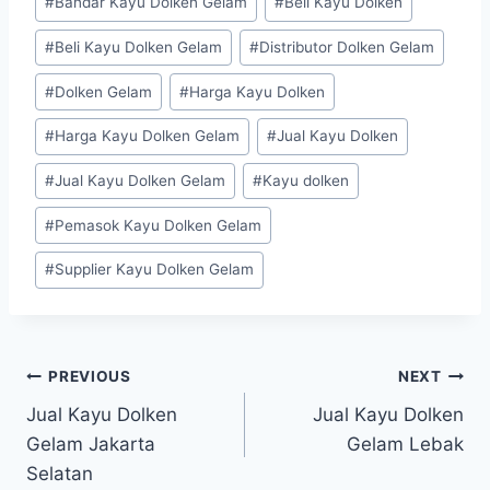
#
Bandar Kayu Dolken Gelam
#
Beli Kayu Dolken
Tags:
#
Beli Kayu Dolken Gelam
#
Distributor Dolken Gelam
#
Dolken Gelam
#
Harga Kayu Dolken
#
Harga Kayu Dolken Gelam
#
Jual Kayu Dolken
#
Jual Kayu Dolken Gelam
#
Kayu dolken
#
Pemasok Kayu Dolken Gelam
#
Supplier Kayu Dolken Gelam
Navigasi
PREVIOUS
NEXT
Jual Kayu Dolken
Jual Kayu Dolken
pos
Gelam Jakarta
Gelam Lebak
Selatan