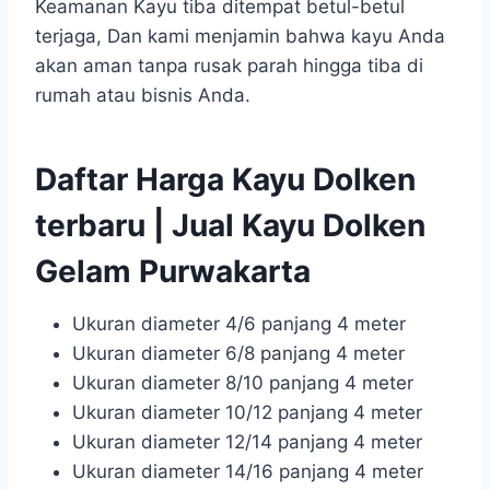
Keamanan Kayu tiba ditempat betul-betul
terjaga, Dan kami menjamin bahwa kayu Anda
akan aman tanpa rusak parah hingga tiba di
rumah atau bisnis Anda.
Daftar Harga Kayu Dolken
terbaru | Jual Kayu Dolken
Gelam Purwakarta
Ukuran diameter 4/6 panjang 4 meter
Ukuran diameter 6/8 panjang 4 meter
Ukuran diameter 8/10 panjang 4 meter
Ukuran diameter 10/12 panjang 4 meter
Ukuran diameter 12/14 panjang 4 meter
Ukuran diameter 14/16 panjang 4 meter