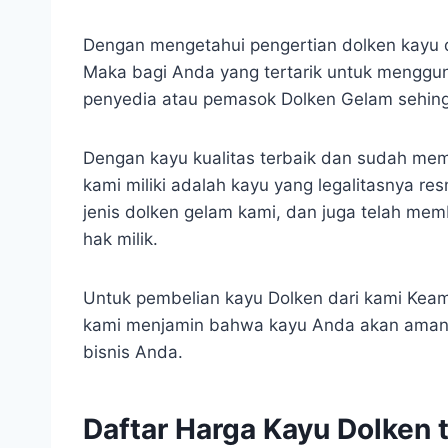
Dengan mengetahui pengertian dolken kayu d
Maka bagi Anda yang tertarik untuk menggun
penyedia atau pemasok Dolken Gelam sehingga
Dengan kayu kualitas terbaik dan sudah memil
kami miliki adalah kayu yang legalitasnya re
jenis dolken gelam kami, dan juga telah memb
hak milik.
Untuk pembelian kayu Dolken dari kami Keam
kami menjamin bahwa kayu Anda akan aman t
bisnis Anda.
Daftar Harga Kayu Dolken t