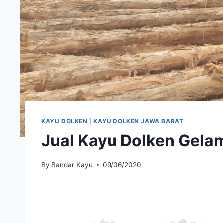
KAYU DOLKEN
|
KAYU DOLKEN JAWA BARAT
Jual Kayu Dolken Gela
By
Bandar Kayu
09/06/2020