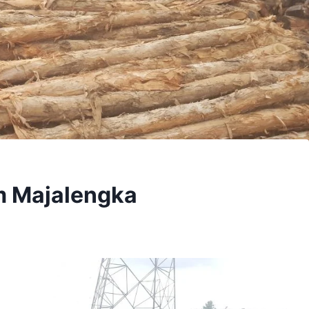
m Majalengka