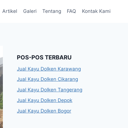
Artikel
Galeri
Tentang
FAQ
Kontak Kami
POS-POS TERBARU
Jual Kayu Dolken Karawang
Jual Kayu Dolken Cikarang
Jual Kayu Dolken Tangerang
Jual Kayu Dolken Depok
Jual Kayu Dolken Bogor