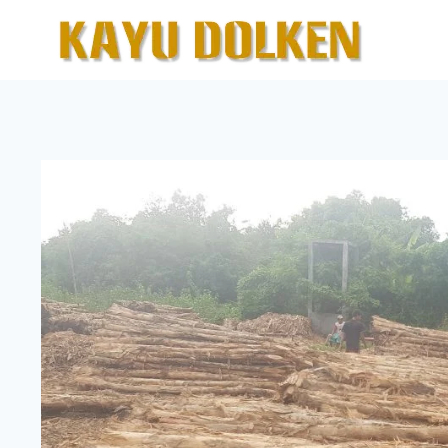
Skip
to
content