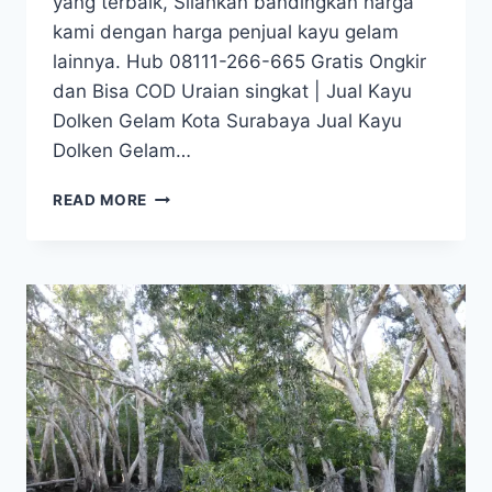
yang terbaik, Silahkan bandingkan harga
kami dengan harga penjual kayu gelam
lainnya. Hub 08111-266-665 Gratis Ongkir
dan Bisa COD Uraian singkat | Jual Kayu
Dolken Gelam Kota Surabaya Jual Kayu
Dolken Gelam…
JUAL
READ MORE
KAYU
DOLKEN
GELAM
KOTA
SURABAYA