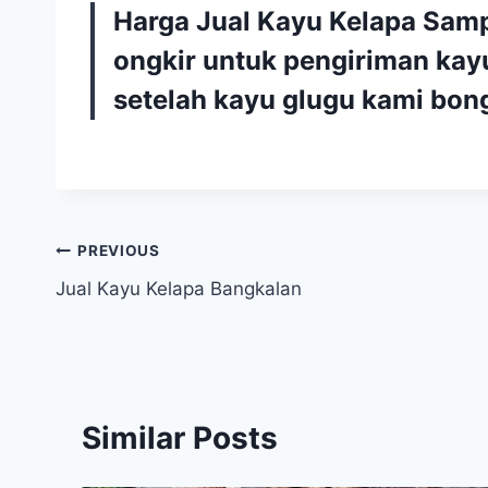
Harga Jual Kayu Kelapa Samp
ongkir untuk pengiriman ka
setelah kayu glugu kami bong
Navigasi
PREVIOUS
Jual Kayu Kelapa Bangkalan
pos
Similar Posts